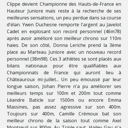
Clippe devient Championne des Hauts-de-France en
Hauteur Juniore mais reste à la recherche de ses
meilleures sensations, un peu perdue dans sa course
d'élan. Ywen Duchesne remporte l'argent au Javelot
Cadet en explosant son record personnel (46m78)
après avoir amélioré son meilleur chrono sur 110m
haies. De son côté, Donna Leriche prend la 3ème
place au Marteau Juniore avec un nouveau record
personnel (38m98). Ces 3 athlètes se sont placés aux
bilans nationaux pour être qualifiables aux
Championnats de France qui auront lieu à
Châteauroux mi-juillet... Un peu émoussé par leur
longue saison, Johan Pierre n'a pu améliorer ses
meilleurs temps sur 100m et 200m tout comme
Léandre Baticle sur 1500m ou encore Emma
Massines, pas assez agressive sur son 400m.
Toujours sur 400m, Camille Crémoux bat son
meilleur chrono de la saison tout comme Axel
Montreuil sur 800m. Au Triple saut, Hailey Gau n'a