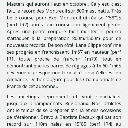
Masters qui auront lieux en octobre... Ca y est, c'est
fait, le record des Montreuil sur 800m est battu. Très
belle course pour Axel Montreuil ui réalise 1'58"25
(perf IR2) après une course intelligemment gérée.
Après une petite coupure bien méritée, il pourra
s'attaquer à la préparation 800m/1500m pour de
nouveaux records. De son côté, Lana Clippe confirme
ses progrès en franchissant 1m67 en hauteur (perf
IR1, toute proche de franchir 1m70), tout en
démontrant que les barres de réglages à 1m60-1m65
deviennent presque une formalité lorsqu'elle est en
confiance. De bon augure pour les Championnats de
France de cet automne...
Les meetings reprennent et vont s'enchaîner
jusqu'aux Championnats Régionaux. Nos athlètes
ont le temps de se préparer d'ici là et des occasions
de s'étalonner. Bravo à Baptiste Decaux qui bat son
record sur 110m haies en 15"85 (perf IR4) au