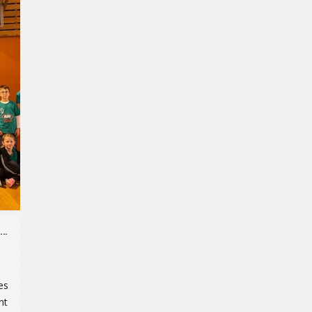
Compétitions du week-end du 10 et 11 décembre 2022
es
nt