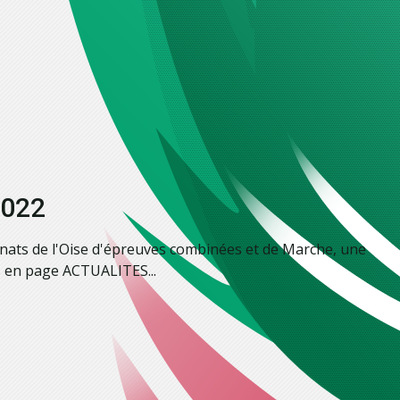
2022
nats de l'Oise d'épreuves combinées et de Marche, une
us en page ACTUALITES...