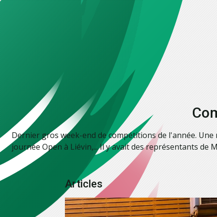
Com
Dernier gros week-end de compétitions de l'année. Une 
journée Open à Liévin,... Il y avait des représentants 
Articles