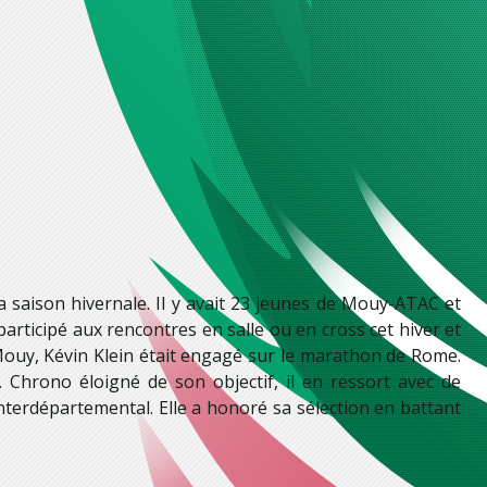
a saison hivernale. Il y avait 23 jeunes de Mouy-ATAC et
rticipé aux rencontres en salle ou en cross cet hiver et
 Mouy, Kévin Klein était engagé sur le marathon de Rome.
Chrono éloigné de son objectif, il en ressort avec de
interdépartemental. Elle a honoré sa sélection en battant