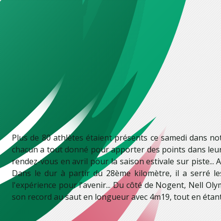
Plus de 80 athlètes étaient présents ce samedi dans not
chacun a tout donné pour apporter des points dans leurs
rendez-vous en avril pour la saison estivale sur piste.
Dans le dur à partir du 28ème kilomètre, il a serré 
l'expérience pour l'avenir... Du côté de Nogent, Nell Ol
son record au saut en longueur avec 4m19, tout en étant 