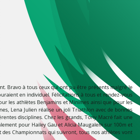
ont. Bravo à tous ceux qui ont pu être présents malgré le
raient en individuel. Félicitations à tous et rendez-vous
pour les athlètes Benjamins et Minimes ainsi que pour les
nes, Lena Julien réalise un joli Triathlon avec de bonnes
entes disciplines. Chez les grands, Tony Macré fait une
alement pour Hailey Gau et Alicia Maugalem sur 100m et
s et des Championnats qui suivront, tous nos athlètes vont