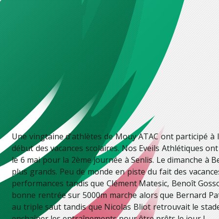
Une vingtaine d'athlètes de Mouy ATAC ont participé à la
début des vacances scolaires. Nos Eveils Athlétiques ont
le 6 mai pour la 2ème journée à Senlis. Le dimanche à Be
plus grands. Peu de monde en piste du fait des vacances 
performances tandis que Clément Matesic, Benoît Gosson
bonne rentrée sur 5000m marche alors que Bernard Patt
au triple saut tandis que Nicolas Bliot retrouvait le sta
enchaîner les entraînements pour être prêts le jour J...