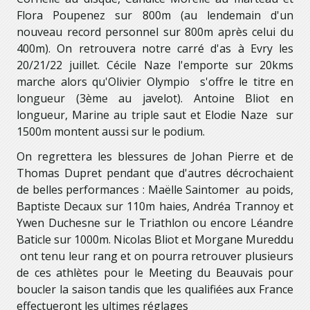
Flora Poupenez sur 800m (au lendemain d'un
nouveau record personnel sur 800m après celui du
400m). On retrouvera notre carré d'as à Evry les
20/21/22 juillet. Cécile Naze l'emporte sur 20kms
marche alors qu'Olivier Olympio s'offre le titre en
longueur (3ème au javelot). Antoine Bliot en
longueur, Marine au triple saut et Elodie Naze sur
1500m montent aussi sur le podium.
On regrettera les blessures de Johan Pierre et de
Thomas Dupret pendant que d'autres décrochaient
de belles performances : Maëlle Saintomer au poids,
Baptiste Decaux sur 110m haies, Andréa Trannoy et
Ywen Duchesne sur le Triathlon ou encore Léandre
Baticle sur 1000m. Nicolas Bliot et Morgane Mureddu
ont tenu leur rang et on pourra retrouver plusieurs
de ces athlètes pour le Meeting du Beauvais pour
boucler la saison tandis que les qualifiées aux France
effectueront les ultimes réglages