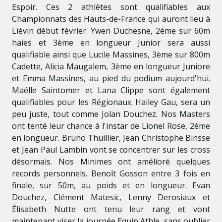
Espoir. Ces 2 athlètes sont qualifiables aux
Championnats des Hauts-de-France qui auront lieu à
Liévin début février. Ywen Duchesne, 2ème sur 60m
haies et 3ème en longueur Junior sera aussi
qualifiable ainsi que Lucile Massines, 3ème sur 800m
Cadette, Alicia Maugalem, 3ème en longueur Juniore
et Emma Massines, au pied du podium aujourd'hui.
Maëlle Saintomer et Lana Clippe sont également
qualifiables pour les Régionaux. Hailey Gau, sera un
peu juste, tout comme Jolan Douchez. Nos Masters
ont tenté leur chance à l'instar de Lionel Rose, 2ème
en longueur. Bruno Thuillier, Jean Christophe Binsse
et Jean Paul Lambin vont se concentrer sur les cross
désormais. Nos Minimes ont amélioré quelques
records personnels. Benoît Gosson entre 3 fois en
finale, sur 50m, au poids et en longueur. Evan
Douchez, Clément Matesic, Lenny Derosiaux et
Élisabeth Nutte ont tenu leur rang et vont
maintenant viser la journée Equip'Athle, sans oublier