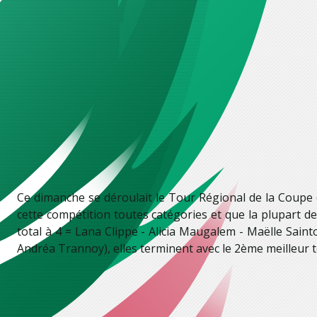
Ce dimanche se déroulait le Tour Régional de la Coupe 
cette compétition toutes catégories et que la plupart de
total à 4 = Lana Clippe - Alicia Maugalem - Maëlle Sai
Andréa Trannoy), elles terminent avec le 2ème meilleur t