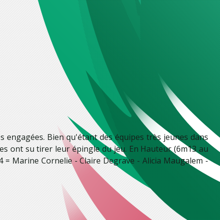
es engagées. Bien qu'étant des équipes très jeunes dans
les ont su tirer leur épingle du jeu. En Hauteur (6m13 au
 = Marine Cornelie - Claire Degrave - Alicia Maugalem -