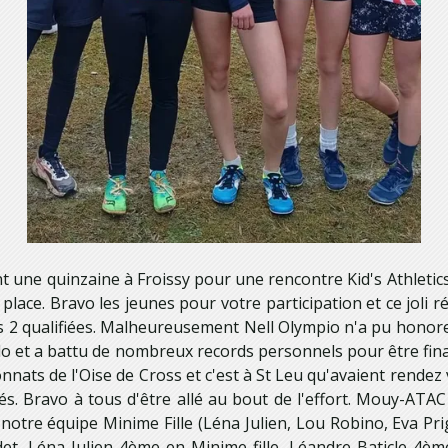
t une quinzaine à Froissy pour une rencontre Kid's Athletic
ace. Bravo les jeunes pour votre participation et ce joli r
 qualifiées. Malheureusement Nell Olympio n'a pu honorer sa
lo et a battu de nombreux records personnels pour être fin
nats de l'Oise de Cross et c'est à St Leu qu'avaient rendez vo
és. Bravo à tous d'être allé au bout de l'effort. Mouy-ATA
tre équipe Minime Fille (Léna Julien, Lou Robino, Eva Prig
et, Léna Julien 4ème en Minime fille, Léandre Baticle 4è