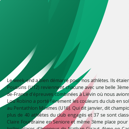
Le week-end a bien démarré pour nos athlètes. Ils étaien
Poussins (U12) reviennent chacune avec une belle 3ème pl
de-France d'épreuves combinées à Liévin où nous avions 2
Lou Robino a porté fièrement les couleurs du club en so
au Pentathlon Minimes (U16). Qui dit janvier, dit champion
plus de 40 athlètes du club engagés et 37 se sont class
Claire Fourdraine en Seniore et même 3ème place pour no
belles places d'honneur de Nathan Giraut 4ème en Cad