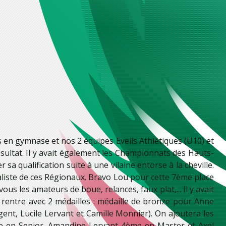
s en gymnase et nos 2 équipes Eveils Athlétiques (U10) et
ésultat. Il y avait également les Championnats des Hauts-
 qualification suite à une vilaine entorse à la cheville.
aliste de ces Régionaux. Bravo Lou pour cette 7ème place
us les amateurs de boue, relances, faux plat,... Il y avait
C rentre avec 2 médailles : médaille de bronze pour Anne
ent, Lucile Lervant et Camille Monnier). On ajoutera les
me en Senior, Amandine Lervant 4ème en Master et Axel