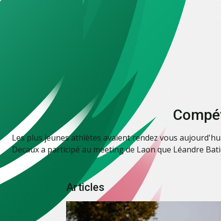
Compét
Les plus jeunes athlètes avaient rendez vous aujourd'hui
Decaux a participé au meeting de Laon que Léandre Baticle
Articles