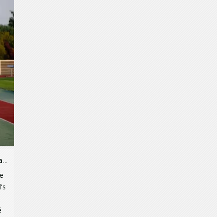
Compétitions du week-end du 25 et 26 mai 2024
ce
's
é