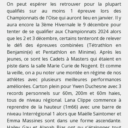
On peut espérer les retrouver pour la plupart
qualifiés sur au moins 1 épreuve lors des
Championnats de l'Oise qui auront lieu en janvier. Il y
aura encore la 3ème Hivernale le 9 décembre pour
tenter de se qualifier aux Championnats 2024 alors
que les 2 et 3 décembre, certains tenteront de relever
le défi des épreuves combinées (Tétrathlon en
Benjamin(e) et Pentathlon en Minime). Après les
jeunes, ce sont les Cadets à Masters qui étaient en
piste dans la salle Marie Curie de Nogent. Et comme
la veille, on a pu noter une montée en régime de nos
athlètes avec plusieurs meilleures performances
améliorées. Carton plein pour Ywen Duchesne avec 3
records personnels sur 60m, 200m et 60m haies,
tous de niveau régional. Lana Clippe commence à
reprendre de la hauteur (1m66) avec une barre de
niveau Interrégional 1 alors que Maëlle Saintomer et
Emma Massines sont dans une forme ascendante.
Hailey Gau et Alanah Bias ont pu s'étalonner tout