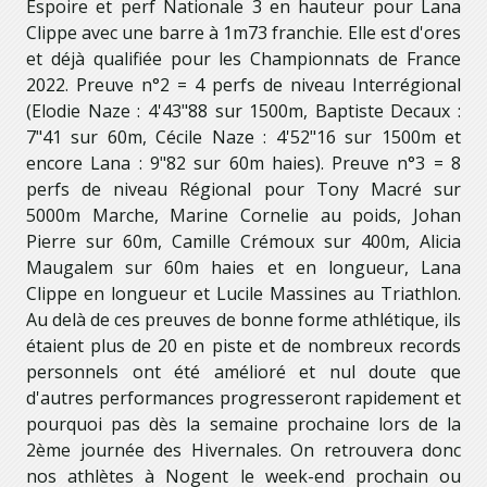
Espoire et perf Nationale 3 en hauteur pour Lana
Clippe avec une barre à 1m73 franchie. Elle est d'ores
et déjà qualifiée pour les Championnats de France
2022. Preuve n°2 = 4 perfs de niveau Interrégional
(Elodie Naze : 4'43"88 sur 1500m, Baptiste Decaux :
7"41 sur 60m, Cécile Naze : 4'52"16 sur 1500m et
encore Lana : 9"82 sur 60m haies). Preuve n°3 = 8
perfs de niveau Régional pour Tony Macré sur
5000m Marche, Marine Cornelie au poids, Johan
Pierre sur 60m, Camille Crémoux sur 400m, Alicia
Maugalem sur 60m haies et en longueur, Lana
Clippe en longueur et Lucile Massines au Triathlon.
Au delà de ces preuves de bonne forme athlétique, ils
étaient plus de 20 en piste et de nombreux records
personnels ont été amélioré et nul doute que
d'autres performances progresseront rapidement et
pourquoi pas dès la semaine prochaine lors de la
2ème journée des Hivernales. On retrouvera donc
nos athlètes à Nogent le week-end prochain ou