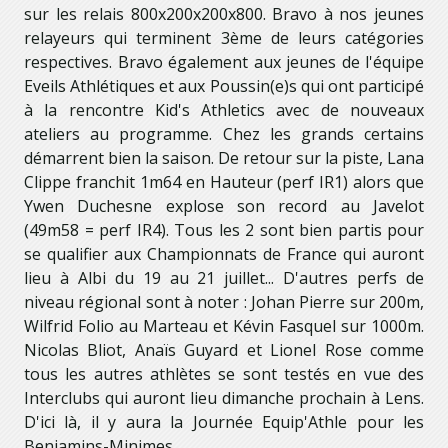
sur les relais 800x200x200x800. Bravo à nos jeunes
relayeurs qui terminent 3ème de leurs catégories
respectives. Bravo également aux jeunes de l'équipe
Eveils Athlétiques et aux Poussin(e)s qui ont participé
à la rencontre Kid's Athletics avec de nouveaux
ateliers au programme. Chez les grands certains
démarrent bien la saison. De retour sur la piste, Lana
Clippe franchit 1m64 en Hauteur (perf IR1) alors que
Ywen Duchesne explose son record au Javelot
(49m58 = perf IR4). Tous les 2 sont bien partis pour
se qualifier aux Championnats de France qui auront
lieu à Albi du 19 au 21 juillet... D'autres perfs de
niveau régional sont à noter : Johan Pierre sur 200m,
Wilfrid Folio au Marteau et Kévin Fasquel sur 1000m.
Nicolas Bliot, Anaïs Guyard et Lionel Rose comme
tous les autres athlètes se sont testés en vue des
Interclubs qui auront lieu dimanche prochain à Lens.
D'ici là, il y aura la Journée Equip'Athle pour les
Benjamins-Minimes...