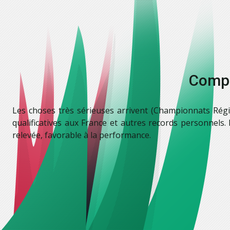
Compé
Les choses très sérieuses arrivent (Championnats Rég
qualificatives aux France et autres records personnels
relevée, favorable à la performance.