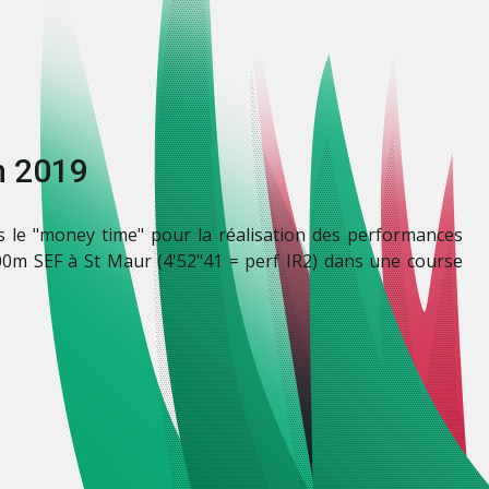
n 2019
 le "money time" pour la réalisation des performances
500m SEF à St Maur (4'52"41 = perf IR2) dans une course