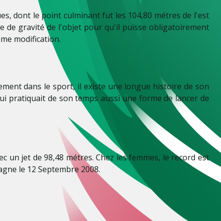
, dont le point culminant fut les 104,80 métres de l'est
e de gravité de l'objet pour qu'il puisse obligatoirement
ême modification.
lement dans le sport, il existe une longue histoire de son
 qui pratiquait de son temps aussi une forme de lancer de
 un jet de 98,48 métres. Chez les femmes, le record est
magne le 12 Septembre 2008.