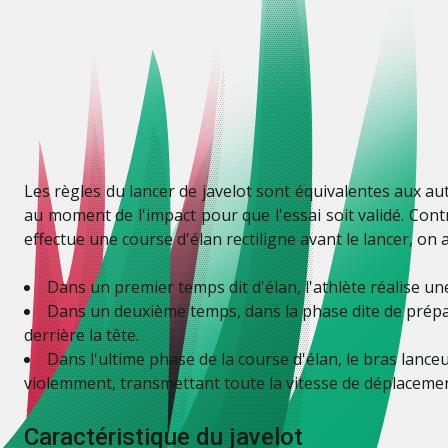
Les règles du lancer de javelot sont équivalentes aux aut
au moment de l'impact pour que l'essai soit validé. Cont
effectue une course d'élan rectiligne avant le lancer, on a
Dans un premier temps dit d'élan, l'athlète réalise une 
Dans un deuxième temps, dans la phase dite de préparat
derrière la tête.
Dans l'ultime phase de la course d'élan, le bras lanceu
violemment, transmettant toute la vitesse de déplacemen
Caractéristique du javelot