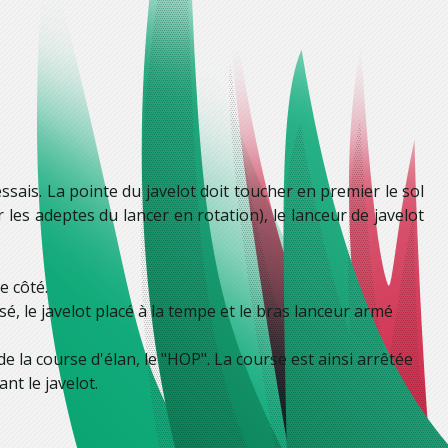
ssais. La pointe du javelot doit toucher en premier le sol
les adeptes du lancer en rotation), le lanceur de javelot
e côté.
é, le javelot placé à la tempe et le bras lanceur armé
de la course d'élan, le "HOP". La course est ainsi arrêtée
t le javelot.