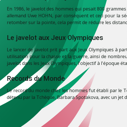
En 1986, le javelot des hommes qui pesait 800 grammes f
allemand Uwe HOHN, par conséquent et ceci pour la sécuri
retomber sur la pointe, cela permit de réduire les distan
Le javelot aux Jeux Olympiques
Le lancer de javelot prit part aux Jeux Olympiques à part
utilisation pour la chasse et la guerre, ainsi de nombre
javelot dans les Jeux Olympiques, l'objectif à l'époque éta
Records du Monde
Le record du monde chez les hommes fut établi par le T
détenu par la Tchèque, Barbara Spotakova, avec un jet 